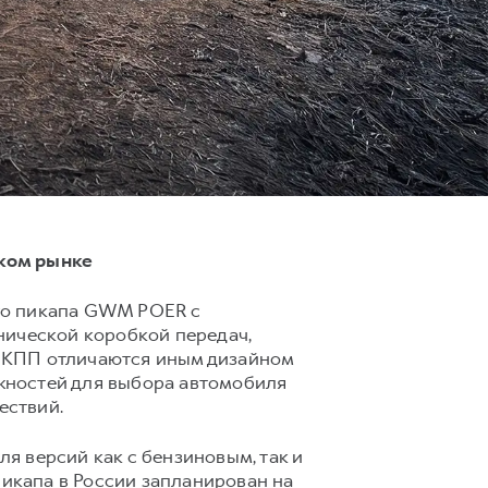
ском рынке
го пикапа GWM POER с
нической коробкой передач,
с МКПП отличаются иным дизайном
жностей для выбора автомобиля
ествий.
 версий как с бензиновым, так и
пикапа в России запланирован на