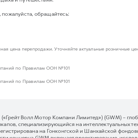
 пожалуйста, обращайтесь:
нная цена перепродажи. Уточняйте актуальные розничные це
пытаний по Правилам ООН №101
пытаний по Правилам ООН №101
d («Грейт Волл Мотор Компани Лимитед») (GWM) – гл
икапов, специализирующийся на интеллектуальных те
егистрирована на Гонконгской и Шанхайской фондовых
ости концерна GWM включает проектирование, исследо