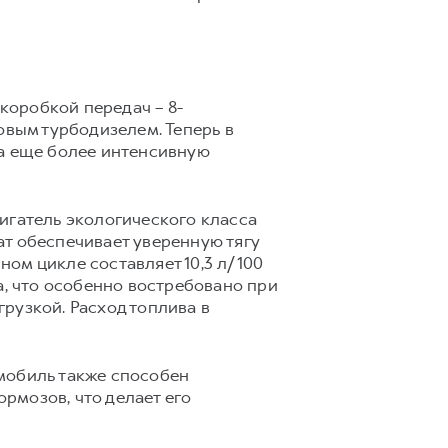
коробкой передач – 8-
овым турбодизелем. Теперь в
на еще более интенсивную
игатель экологического класса
гат обеспечивает уверенную тягу
ном цикле составляет 10,3 л/100
а, что особенно востребовано при
рузкой. Расход топлива в
мобиль также способен
ормозов, что делает его