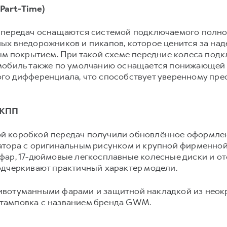
Part-Time)
 передач оснащаются системой подключаемого полного
ых внедорожников и пикапов, которое ценится за над
ым покрытием. При такой схеме передние колеса под
омобиль также по умолчанию оснащается понижающей
го дифференциала, что способствует уверенному пр
МКПП
й коробкой передач получили обновлённое оформлен
атора с оригинальным рисунком и крупной фирменной
фар, 17-дюймовые легкосплавные колесные диски и о
одчеркивают практичный характер модели.
вотуманными фарами и защитной накладкой из неокр
тамповка с названием бренда GWM.