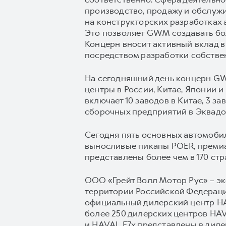
производство, продажу и обслуж
на конструкторских разработках 
Это позволяет GWM создавать бол
Концерн вносит активный вклад в
посредством разработки собстве
На сегодняшний день концерн GW
центры в России, Китае, Японии 
включает 10 заводов в Китае, 3 з
сборочных предприятий в Эквадор
Сегодня пять основных автомоб
выносливые пикапы POER, преми
представлены более чем в 170 стр
ООО «Грейт Волл Мотор Рус» – э
территории Российской Федерации
официальный дилерский центр HAV
более 250 дилерских центров HA
и HAVAL F7x представлены в дил