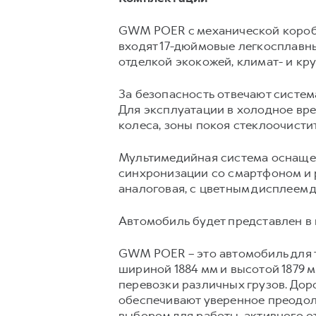
GWM POER с механической коробк
входят 17-дюймовые легкосплавны
отделкой экокожей, климат- и кру
За безопасность отвечают систем
Для эксплуатации в холодное вр
колеса, зоны покоя стеклоочисти
Мультимедийная система оснащен
синхронизации со смартфоном и 
аналоговая, с цветным дисплеем 
Автомобиль будет представлен в п
GWM POER – это автомобиль для т
шириной 1884 мм и высотой 1879 м
перевозки различных грузов. Дор
обеспечивают уверенное преодоле
выбором для работы, активного о