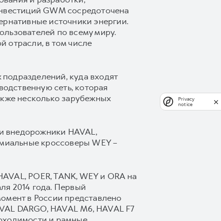
 инвестиций GWM сосредоточена
ернативные источники энергии.
ользователей по всему миру.
 отрасли, в том числе
 подразделений, куда входят
водственную сеть, которая
 также несколько зарубежных
Privacy
notice
 и внедорожники HAVAL,
емиальные кроссоверы WEY –
HAVAL, POER, TANK, WEY и ORA на
ля 2014 года. Первый
момент в России представлено
AVAL DARGO, HAVAL М6, HAVAL F7
роходимости и рамные