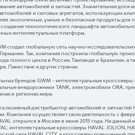
ивание автомобилей и запчастей. Значительная доля
автомобилей и силовых агрегатов, использующих альт
ее экологичные, умные и безопасные продукты для п
 создание технологического ландшафта автомобильной
нных интеллектуальных платформ.
M создал глобальную сеть научно-исследовательских
и Германии. Так, компания построила глобальную произ
авода полного цикла в России, Таиланде и Бразилии, а
е, Пакистане и других странах.
ильных брендов GWM – интеллектуальные кроссоверы
альные внедорожники TANK, электромобили ORA, пр
анах и регионах мира.
ксклюзивный дистрибьютор автомобилей и запчастей 
. Компания осуществляет свою деятельность с февра
AL открылся в Москве в июне 2015 года. На данный 
VAL: интеллектуальные кроссоверы HAVAL JOLION, H
ерской сети HAVAL CITY, а кроссоверы повышенной п