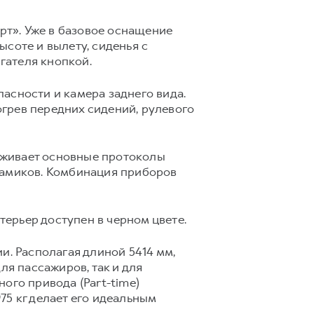
т». Уже в базовое оснащение
соте и вылету, сиденья с
игателя кнопкой.
асности и камера заднего вида.
грев передних сидений, рулевого
рживает основные протоколы
намиков. Комбинация приборов
терьер доступен в черном цвете.
и. Располагая длиной 5414 мм,
ля пассажиров, так и для
ого привода (Part-time)
75 кг делает его идеальным