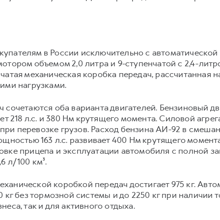
упателям в России исключительно с автоматической 
отором объемом 2,0 литра и 9-ступенчатой с 2,4-литр
чатая механическая коробка передач, рассчитанная 
ими нагрузками.
 сочетаются оба варианта двигателей. Бензиновый дв
ет 218 л.с. и 380 Нм крутящего момента. Силовой агре
и при перевозке грузов. Расход бензина АИ-92 в смешан
ощностью 163 л.с. развивает 400 Нм крутящего момент
вке прицепа и эксплуатации автомобиля с полной заг
 л/100 км³.
ханической коробкой передач достигает 975 кг. Авто
 кг без тормозной системы и до 2250 кг при наличии т
еса, так и для активного отдыха.