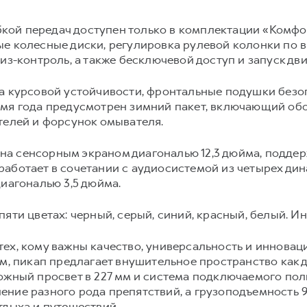
ой передач доступен только в комплектации «Комфор
е колесные диски, регулировка рулевой колонки по вы
из-контроль, а также бесключевой доступ и запуск дв
а курсовой устойчивости, фронтальные подушки безоп
емя года предусмотрен зимний пакет, включающий обо
телей и форсунок омывателя.
а сенсорным экраном диагональю 12,3 дюйма, подде
работает в сочетании с аудиосистемой из четырех ди
диагональю 3,5 дюйма.
яти цветах: черный, серый, синий, красный, белый. Ин
ех, кому важны качество, универсальность и инноваци
м, пикап предлагает внушительное пространство как д
ожный просвет в 227 мм и система подключаемого полн
ние разного рода препятствий, а грузоподъемность 9
тдыха и путешествий.