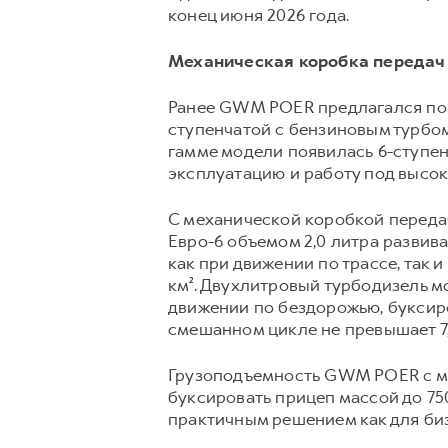
конец июня 2026 года.
Механическая коробка передач
Ранее GWM POER предлагался пок
ступенчатой с бензиновым турбом
гамме модели появилась 6-ступен
эксплуатацию и работу под высок
С механической коробкой передач
Евро-6 объемом 2,0 литра развива
как при движении по трассе, так 
км². Двухлитровый турбодизель м
движении по бездорожью, буксиро
смешанном цикле не превышает 7,6
Грузоподъемность GWM POER с ме
буксировать прицеп массой до 750
практичным решением как для бизн