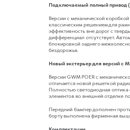
Подключаемый полный привод (
Версии с механической коробкой
классическим решением для рамн
эффективность вне дорог с тверд
дифференциал отсутствует. Авт
блокировкой заднего межколесно
бездорожья.
Новый экстерьер для версий с 
Версии GWM POER с механическо
отличается новой решеткой ради
Полностью светодиодная оптика 
элементов во внешней отделке п
Передний бампер дополнен проти
борту выполнена фирменная выш
Комплектации